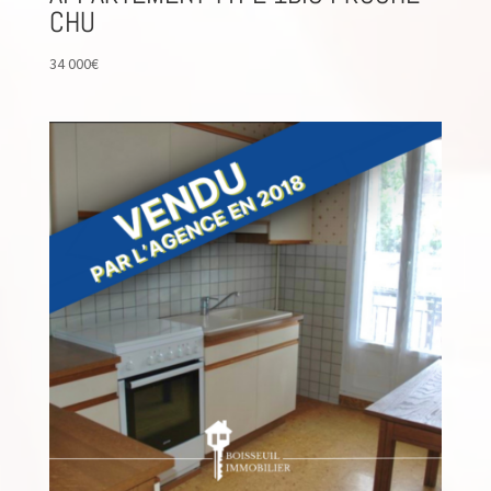
CHU
34 000
€